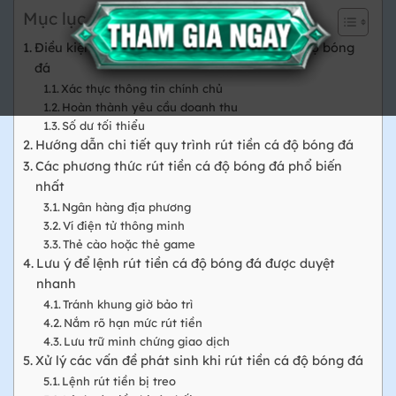
Mục lục
Điều kiện cần thiết để thực hiện rút tiền cá độ bóng
đá
Xác thực thông tin chính chủ
Hoàn thành yêu cầu doanh thu
Số dư tối thiểu
Hướng dẫn chi tiết quy trình rút tiền cá độ bóng đá
Các phương thức rút tiền cá độ bóng đá phổ biến
nhất
Ngân hàng địa phương
Ví điện tử thông minh
Thẻ cào hoặc thẻ game
Lưu ý để lệnh rút tiền cá độ bóng đá được duyệt
nhanh
Tránh khung giờ bảo trì
Nắm rõ hạn mức rút tiền
Lưu trữ minh chứng giao dịch
Xử lý các vấn đề phát sinh khi rút tiền cá độ bóng đá
Lệnh rút tiền bị treo