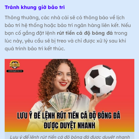
Tránh khung giờ bảo trì
Thông thường, các nhà cái sẽ có thông báo về lịch
bảo trì hệ thống hoặc bảo trì ngân hàng liên kết. Nếu
bạn cố gắng đặt lệnh
rút tiền cá độ bóng đá
trong
lúc này, yêu cầu sẽ bị treo và chỉ được xử lý sau khi
quá trình bảo trì kết thúc.
Lưu ý để lệnh rút tiền cá độ bóng đá được duyệt nhanh