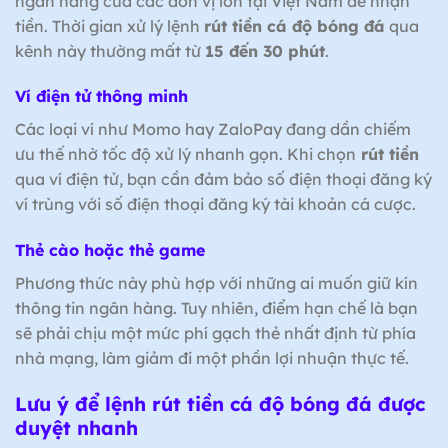
ngân hàng của các đơn vị lớn tại Việt Nam để nhận
tiền. Thời gian xử lý lệnh
rút tiền cá độ bóng đá
qua
kênh này thường mất từ
15 đến 30 phút
.
Ví điện tử thông minh
Các loại ví như Momo hay ZaloPay đang dần chiếm
ưu thế nhờ tốc độ xử lý nhanh gọn. Khi chọn
rút tiền
qua ví điện tử, bạn cần đảm bảo số điện thoại đăng ký
ví trùng với số điện thoại đăng ký tài khoản cá cược.
Thẻ cào hoặc thẻ game
Phương thức này phù hợp với những ai muốn giữ kín
thông tin ngân hàng. Tuy nhiên, điểm hạn chế là bạn
sẽ phải chịu một mức phí gạch thẻ nhất định từ phía
nhà mạng, làm giảm đi một phần lợi nhuận thực tế.
Lưu ý để lệnh rút tiền cá độ bóng đá được
duyệt nhanh