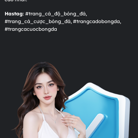
Hastag
: #trang_cá_độ_bóng_đá,
#trang_cá_cược_bóng_đá, #trangcadobongda,
#trangcacuocbongda