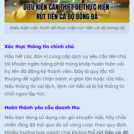
Điều kiện cần thiết để thực hiện rút tiền cá độ bóng đá
Xác thực thông tin chính chủ
Hầu hết các đơn vị cung cấp dịch vụ yêu cầu tên chủ
tài khoản ngân hàng phải trùng khớp hoàn toàn với
họ tên đã đăng ký thành viên. Đây là quy tắc tối
thượng để ngăn chặn hành vi gian lận hoặc rửa tiền.
Nếu thông tin sai lệch, lệnh rút tiền
sẽ bị hệ thống từ
chối ngay lập tức.
Hoàn thành yêu cầu doanh thu
Nếu bạn đang sử dụng các gói khuyến mãi, hãy chắc
chắn rằng đã trải qua đủ số vòng cược theo quy định.
Nhiều trường hợp người chơi không thể
rút tiền cá độ