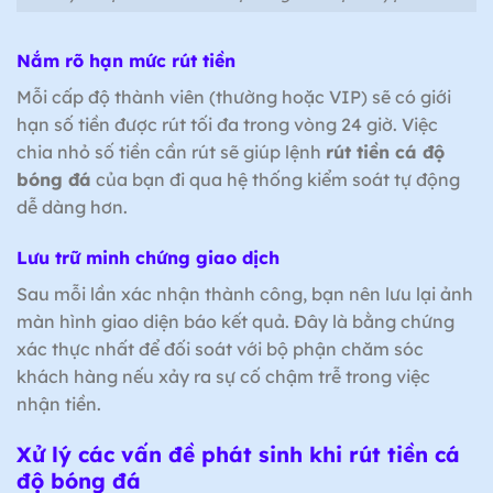
Nắm rõ hạn mức rút tiền
Mỗi cấp độ thành viên (thường hoặc VIP) sẽ có giới
hạn số tiền được rút tối đa trong vòng 24 giờ. Việc
chia nhỏ số tiền cần rút sẽ giúp lệnh
rút tiền cá độ
bóng đá
của bạn đi qua hệ thống kiểm soát tự động
dễ dàng hơn.
Lưu trữ minh chứng giao dịch
Sau mỗi lần xác nhận thành công, bạn nên lưu lại ảnh
màn hình giao diện báo kết quả. Đây là bằng chứng
xác thực nhất để đối soát với bộ phận chăm sóc
khách hàng nếu xảy ra sự cố chậm trễ trong việc
nhận tiền.
Xử lý các vấn đề phát sinh khi rút tiền cá
độ bóng đá